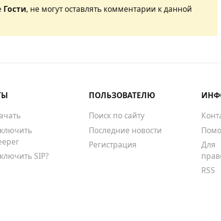
е
Гости
, не могут оставлять комментарии к данной
ТЫ
ПОЛЬЗОВАТЕЛЮ
ИНФ
качать
Поиск по сайту
Конт
тключить
Последние новости
Помо
eeper
Регистрация
Для
тключить SIP?
прав
RSS