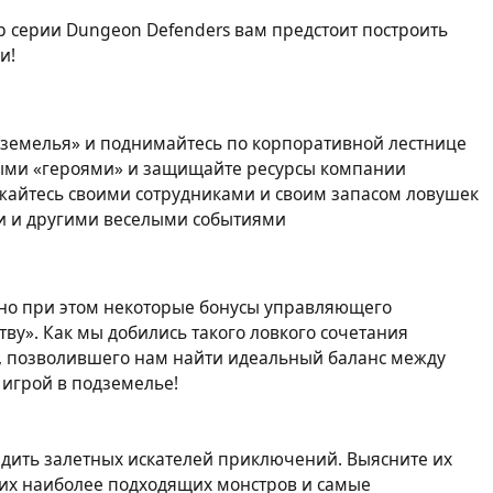
р серии Dungeon Defenders вам предстоит построить
и!
земелья» и поднимайтесь по корпоративной лестнице
мыми «героями» и защищайте ресурсы компании
жайтесь своими сотрудниками и своим запасом ловушек
ми и другими веселыми событиями
 но при этом некоторые бонусы управляющего
тву». Как мы добились такого ловкого сочетания
я, позволившего нам найти идеальный баланс между
игрой в подземелье!
адить залетных искателей приключений. Выясните их
них наиболее подходящих монстров и самые