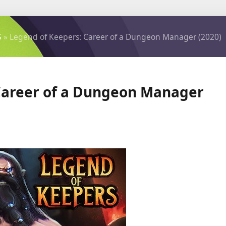
S
» Legend of Keepers: Career of a Dungeon Manager (2020)
Career of a Dungeon Manager