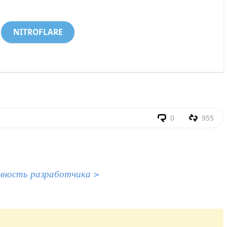
NITROFLARE
0
955
нность разработчика >