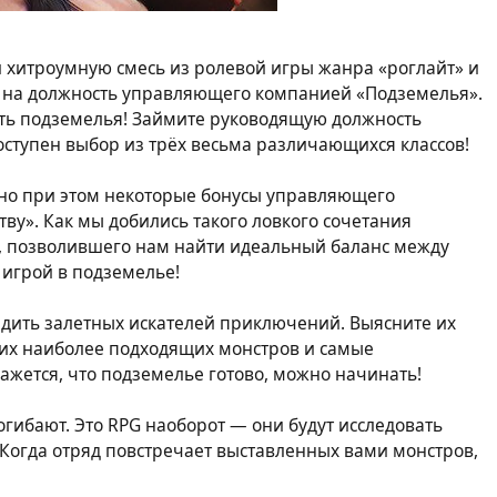
й хитроумную смесь из ролевой игры жанра «роглайт» и
 на должность управляющего компанией «Подземелья».
ать подземелья! Займите руководящую должность
ступен выбор из трёх весьма различающихся классов!
 но при этом некоторые бонусы управляющего
тву». Как мы добились такого ловкого сочетания
я, позволившего нам найти идеальный баланс между
игрой в подземелье!
адить залетных искателей приключений. Выясните их
них наиболее подходящих монстров и самые
ажется, что подземелье готово, можно начинать!
огибают. Это RPG наоборот — они будут исследовать
 Когда отряд повстречает выставленных вами монстров,