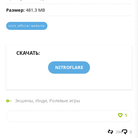
Размер:
481.3 MB
visit official website
СКАЧАТЬ:
NITROFLARE
Экшены
,
Инди
,
Ролевые игры
1
294
0