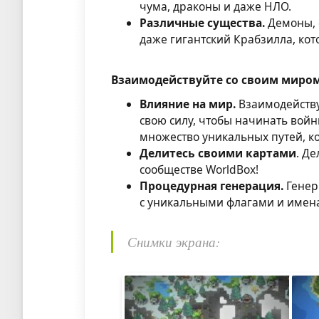
чума, драконы и даже НЛО.
Различные существа.
Демоны, 
даже гигантский Крабзилла, ко
Взаимодействуйте со своим миром
Влияние на мир.
Взаимодейству
свою силу, чтобы начинать войн
множество уникальных путей, к
Делитесь своими картами
. Д
сообществе WorldBox!
Процедурная генерация.
Генер
с уникальными флагами и имен
Снимки экрана: