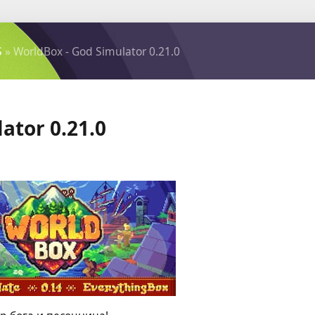
S
» WorldBox - God Simulator 0.21.0
ator 0.21.0