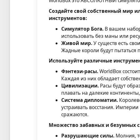
WorldBox это АБСОЛЮТНЫЙ симулятор
Создайте свой собственный мир и
инструментов:
Симулятор Бога.
В вашем набор
использовать без маны или ресу
Живой мир.
У существ есть сво
Жадные короли будут пытаться 
Используйте различные инструмен
Фэнтези-расы.
WorldBox состоит
Каждая из них обладает собств
Цивилизации.
Расы будут обра
плавать на далекие континенты,
Система дипломатии.
Королевс
устраивать восстания. Империи 
сражаются.
Множество забавных и безумных с
Разрушающие силы.
Молния, т