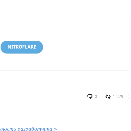
NITROFLARE
0
1 279
нность разработчика >