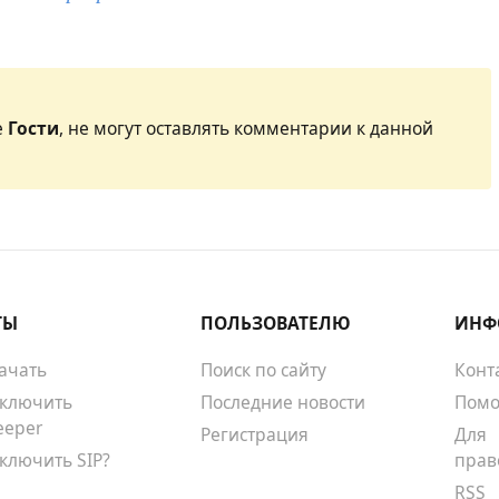
е
Гости
, не могут оставлять комментарии к данной
ТЫ
ПОЛЬЗОВАТЕЛЮ
ИНФ
качать
Поиск по сайту
Конт
тключить
Последние новости
Помо
eeper
Регистрация
Для
тключить SIP?
прав
RSS