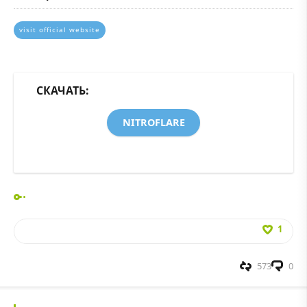
visit official website
СКАЧАТЬ:
NITROFLARE
1
573
0