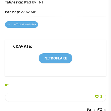
Таблетка:
K'ed by TNT
Размер:
27.62 MB
visit official website
СКАЧАТЬ:
NITROFLARE
2
391
0