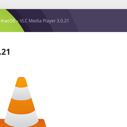
 macOS
» VLC Media Player 3.0.21
.21