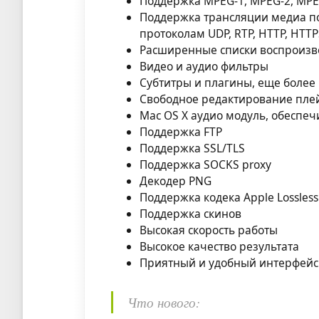
Поддержка MPEG-1, MPEG-2, MPEG-
Поддержка трансляции медиа по
протоколам UDP, RTP, HTTP, HTTPS
Расширенные списки воспроиз
Видео и аудио фильтры
Субтитры и плагины, еще боле
Свободное редактирование пле
Mac OS X аудио модуль, обеспе
Поддержка FTP
Поддержка SSL/TLS
Поддержка SOCKS proxy
Декодер PNG
Поддержка кодека Apple Lossless
Поддержка скинов
Высокая скорость работы
Высокое качество результата
Приятный и удобный интерфейс
Что нового: