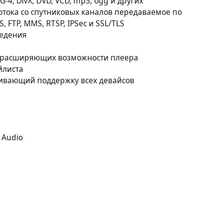
4, DivX, DVD, VCD, mp3, ogg и других
тока со спутниковых каналов передаваемое по
, FTP, MMS, RTSP, IPSec и SSL/TLS
ведения
е расширяющих возможности плеера
йлиста
чивающий поддержку всех девайсов
 Audio