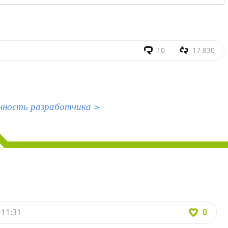
10
17 830
нность разработчика >
0
 11:31