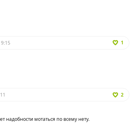
1
19:15
2
:11
ет надобности мотаться по всему нету.