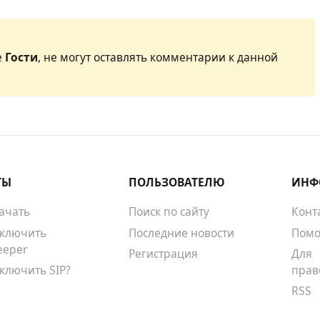
е
Гости
, не могут оставлять комментарии к данной
ТЫ
ПОЛЬЗОВАТЕЛЮ
ИНФ
качать
Поиск по сайту
Конт
тключить
Последние новости
Помо
eeper
Регистрация
Для
тключить SIP?
прав
RSS