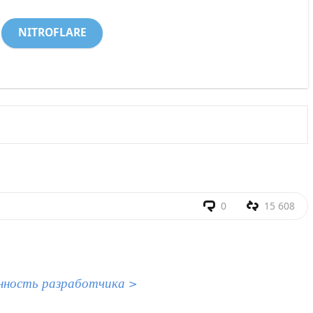
NITROFLARE
0
15 608
нность разработчика >