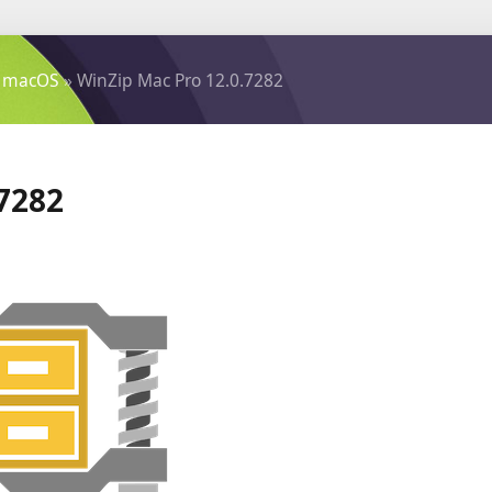
 macOS
» WinZip Mac Pro 12.0.7282
.7282