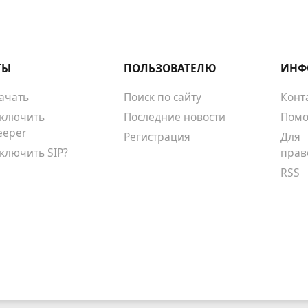
ТЫ
ПОЛЬЗОВАТЕЛЮ
ИНФ
качать
Поиск по сайту
Конт
тключить
Последние новости
Помо
eeper
Регистрация
Для
тключить SIP?
прав
RSS