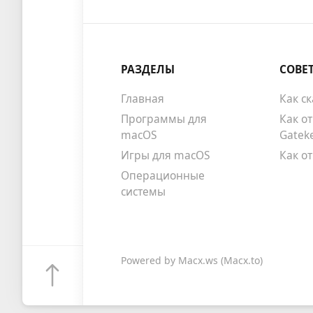
РАЗДЕЛЫ
СОВЕ
Главная
Как с
Программы для
Как о
macOS
Gatek
Игры для macOS
Как о
Операционные
системы
Powered by
Macx.ws
(Macx.to)