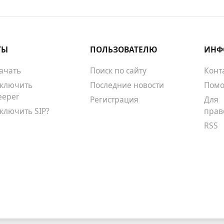
ТЫ
ПОЛЬЗОВАТЕЛЮ
ИНФ
качать
Поиск по сайту
Конт
тключить
Последние новости
Помо
eeper
Регистрация
Для
тключить SIP?
прав
RSS