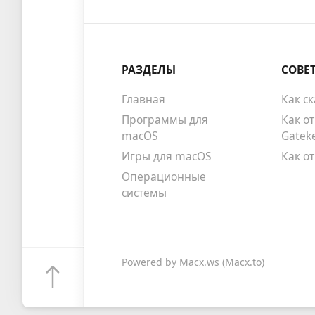
РАЗДЕЛЫ
СОВЕ
Главная
Как с
Программы для
Как о
macOS
Gatek
Игры для macOS
Как о
Операционные
системы
Powered by
Macx.ws
(Macx.to)