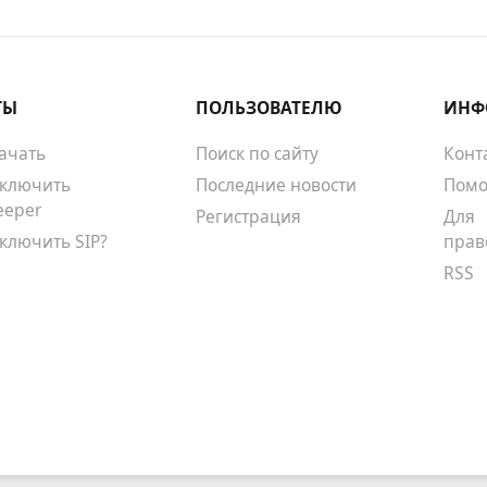
ТЫ
ПОЛЬЗОВАТЕЛЮ
ИНФ
качать
Поиск по сайту
Конт
тключить
Последние новости
Помо
eeper
Регистрация
Для
тключить SIP?
прав
RSS