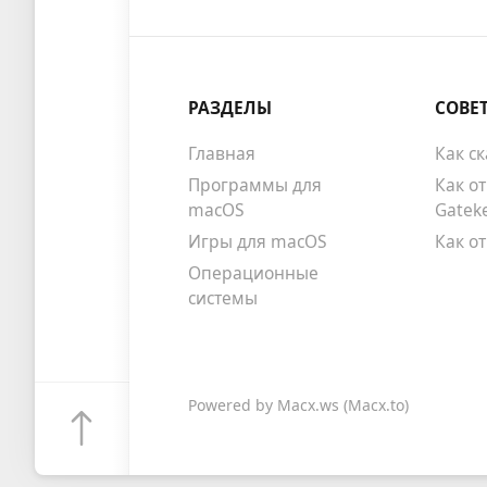
РАЗДЕЛЫ
СОВЕ
Главная
Как с
Программы для
Как о
macOS
Gatek
Игры для macOS
Как о
Операционные
системы
Powered by
Macx.ws
(Macx.to)