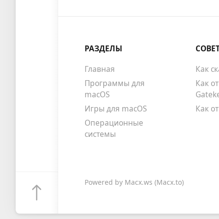
РАЗДЕЛЫ
СОВЕ
Главная
Как с
Программы для
Как о
macOS
Gatek
Игры для macOS
Как о
Операционные
системы
Powered by
Macx.ws
(Macx.to)