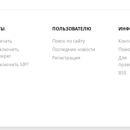
ТЫ
ПОЛЬЗОВАТЕЛЮ
ИНФ
качать
Поиск по сайту
Конт
тключить
Последние новости
Помо
eeper
Регистрация
Для
тключить SIP?
прав
RSS