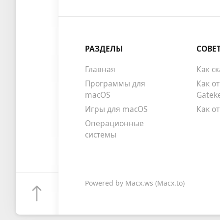
РАЗДЕЛЫ
СОВЕ
Главная
Как с
Программы для
Как о
macOS
Gatek
Игры для macOS
Как о
Операционные
системы
Powered by
Macx.ws
(Macx.to)