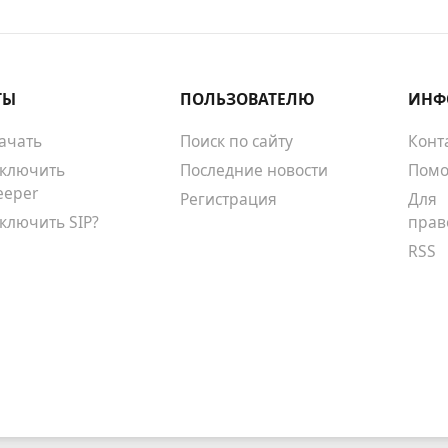
ТЫ
ПОЛЬЗОВАТЕЛЮ
ИНФ
качать
Поиск по сайту
Конт
тключить
Последние новости
Помо
eeper
Регистрация
Для
тключить SIP?
прав
RSS