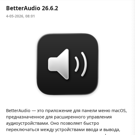
BetterAudio 26.6.2
4-05-2026, 08:01
BetterAudio — это приложение для панели меню macOS,
предназначенное для расширенного управления
аудиоустройствами. Оно позволяет быстро
переключаться между устройствами ввода и вывода,