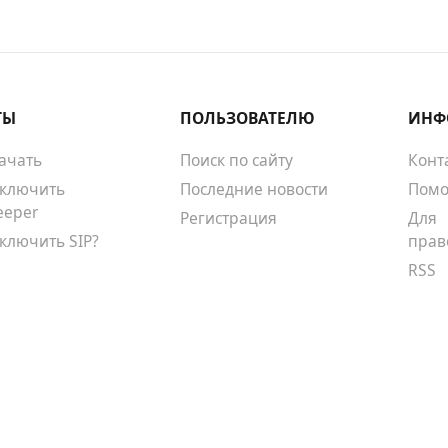
ТЫ
ПОЛЬЗОВАТЕЛЮ
ИНФ
качать
Поиск по сайту
Конт
тключить
Последние новости
Помо
eeper
Регистрация
Для
тключить SIP?
прав
RSS