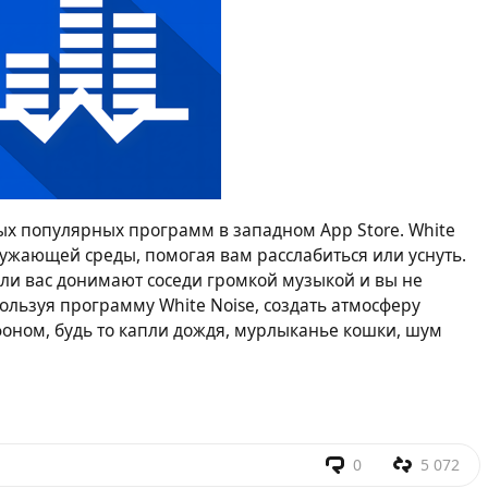
мых популярных программ в западном App Store. White
ружающей среды, помогая вам расслабиться или уснуть.
или вас донимают соседи громкой музыкой и вы не
пользуя программу White Noise, создать атмосферу
оном, будь то капли дождя, мурлыканье кошки, шум
0
5 072