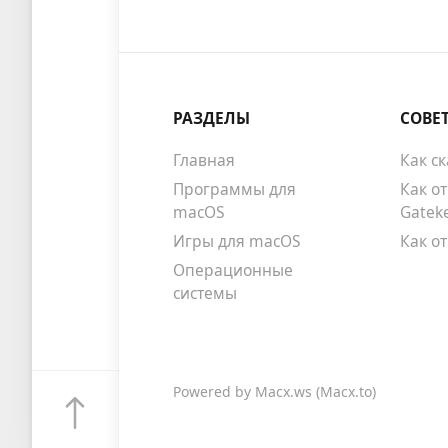
РАЗДЕЛЫ
СОВЕ
Главная
Как с
Программы для
Как о
macOS
Gatek
Игры для macOS
Как о
Операционные
системы
Powered by
Macx.ws
(Macx.to)