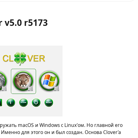
r v5.0 r5173
ружать macOS и Windows с Linux'ом. Но главной его
 Именно для этого он и был создан. Основа Clover'a