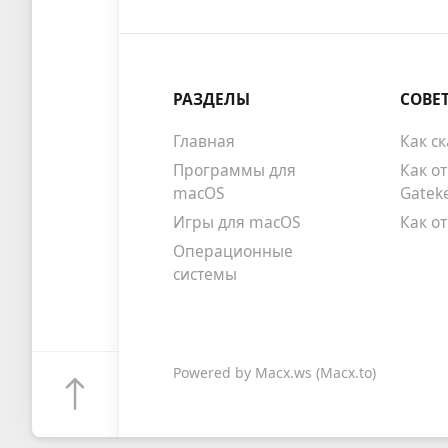
РАЗДЕЛЫ
СОВЕ
Главная
Как с
Программы для
Как о
macOS
Gatek
Игры для macOS
Как о
Операционные
системы
Powered by
Macx.ws
(Macx.to)