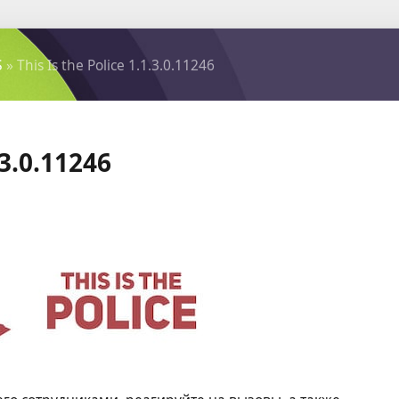
S
» This Is the Police 1.1.3.0.11246
.3.0.11246