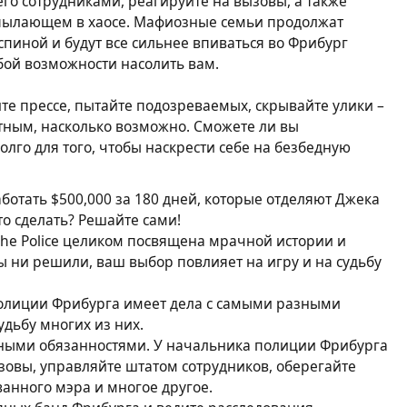
го сотрудниками, реагируйте на вызовы, а также
, пылающем в хаосе. Мафиозные семьи продолжат
спиной и будут все сильнее впиваться во Фрибург
бой возможности насолить вам.
те прессе, пытайте подозреваемых, скрывайте улики –
стным, насколько возможно. Сможете ли вы
олго для того, чтобы наскрести себе на безбедную
аботать $500,000 за 180 дней, которые отделяют Джека
то сделать? Решайте сами!
the Police целиком посвящена мрачной истории и
ы ни решили, ваш выбор повлияет на игру и на судьбу
олиции Фрибурга имеет дела с самыми разными
дьбу многих из них.
ными обязанностями. У начальника полиции Фрибурга
зовы, управляйте штатом сотрудников, оберегайте
анного мэра и многое другое.