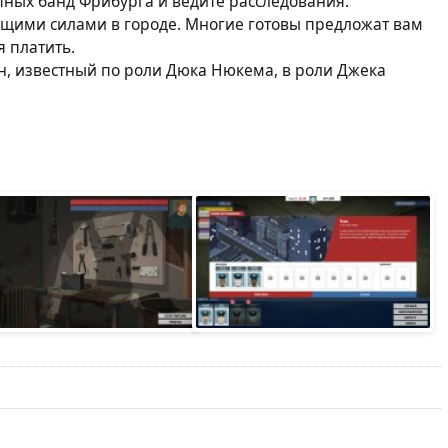
пных банд Фрибурга и ведите расследования.
щими силами в городе. Многие готовы предложат вам
я платить.
н, известный по роли Дюка Нюкема, в роли Джека