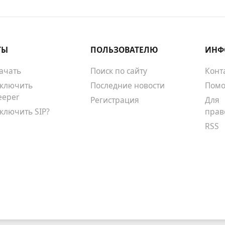
ТЫ
ПОЛЬЗОВАТЕЛЮ
ИНФ
качать
Поиск по сайту
Конт
тключить
Последние новости
Помо
eeper
Регистрация
Для
тключить SIP?
прав
RSS