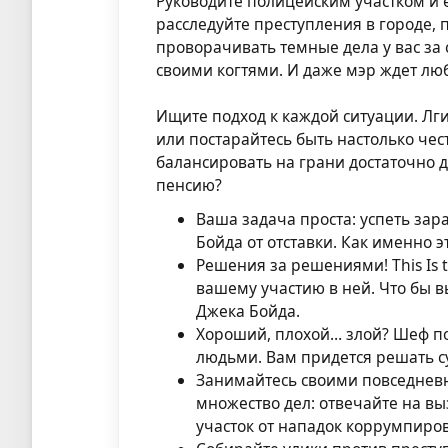
Руководите полицейским участком и е
расследуйте преступления в городе
проворачивать темные дела у вас за 
своими когтями. И даже мэр ждет лю
Ищите подход к каждой ситуации. Лги
или постарайтесь быть настолько че
балансировать на грани достаточно д
пенсию?
Ваша задача проста: успеть зар
Бойда от отставки. Как именно э
Решения за решениями! This Is 
вашему участию в ней. Что бы в
Джека Бойда.
Хороший, плохой… злой? Шеф п
людьми. Вам придется решать су
Занимайтесь своими повседнев
множество дел: отвечайте на вы
участок от нападок коррумпиров