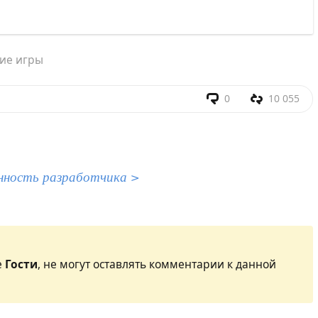
ие игры
0
10 055
нность разработчика >
е
Гости
, не могут оставлять комментарии к данной