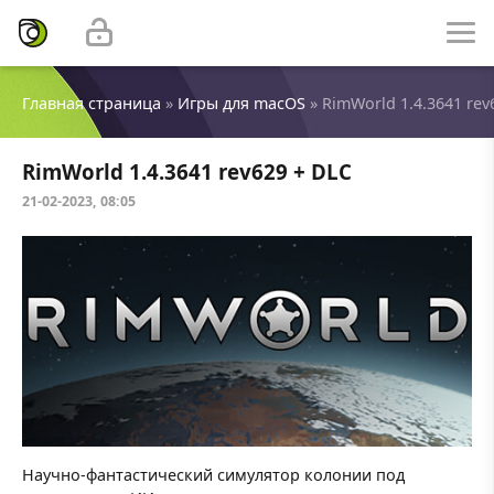
Главная страница
»
Игры для macOS
» RimWorld 1.4.3641 rev
RimWorld 1.4.3641 rev629 + DLC
21-02-2023, 08:05
Научно-фантастический симулятор колонии под