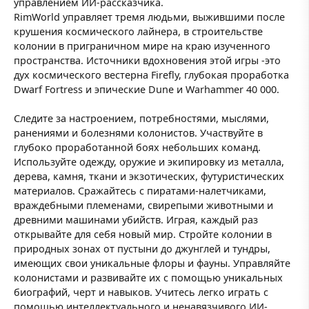
управлением ИИ-рассказчика.
RimWorld управляет тремя людьми, выжившими после
крушения космического лайнера, в строительстве
колонии в приграничном мире на краю изученного
пространства. Источники вдохновения этой игры -это
дух космического вестерна Firefly, глубокая проработка
Dwarf Fortress и эпические Dune и Warhammer 40 000.
Следите за настроением, потребностями, мыслями,
ранениями и болезнями колонистов. Участвуйте в
глубоко проработанной боях небольших команд.
Используйте одежду, оружие и экипировку из металла,
дерева, камня, ткани и экзотических, футуристических
материалов. Сражайтесь с пиратами-налетчиками,
враждебными племенами, свирепыми животными и
древними машинами убийств. Играя, каждый раз
открывайте для себя новый мир. Стройте колонии в
природных зонах от пустыни до джунглей и тундры,
имеющих свои уникальные флоры и фауны. Управляйте
колонистами и развивайте их с помощью уникальных
биографий, черт и навыков. Учитесь легко играть с
помощью интеллектуального и ненавязчивого ИИ-