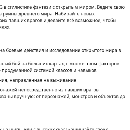
PG в стилистике фэнтези с открытым миром. Ведите свою
з руины древнего мира. Набирайте новых
оих павших врагов и делайте всё возможное, чтобы
млях.
на боевые действия и исследование открытого мира в
ный бой на больших картах, с множеством факторов
 продуманной системой классов и навыков
ния, направленная на выживание
сонажей непосредственно из павших врагов
ованы вручную: от персонажей, монстров и объектов до
их на шипы или с высоких скал! Защищайте своих