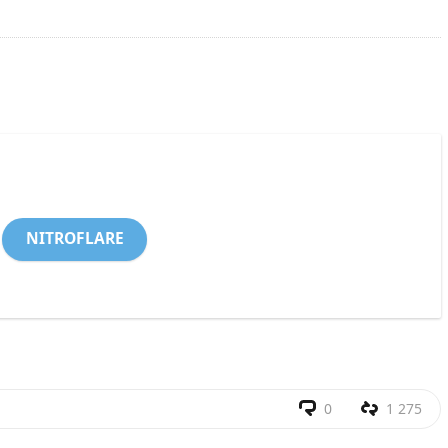
NITROFLARE
0
1 275