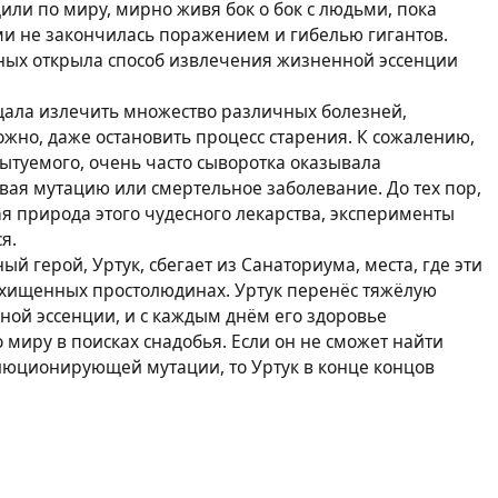
или по миру, мирно живя бок о бок с людьми, пока
и не закончилась поражением и гибелью гигантов.
ёных открыла способ извлечения жизненной эссенции
щала излечить множество различных болезней,
жно, даже остановить процесс старения. К сожалению,
ытуемого, очень часто сыворотка оказывала
ая мутацию или смертельное заболевание. До тех пор,
ая природа этого чудесного лекарства, эксперименты
я.
ый герой, Уртук, сбегает из Санаториума, места, где эти
охищенных простолюдинах. Уртук перенёс тяжёлую
ной эссенции, и с каждым днём его здоровье
о миру в поисках снадобья. Если он не сможет найти
олюционирующей мутации, то Уртук в конце концов