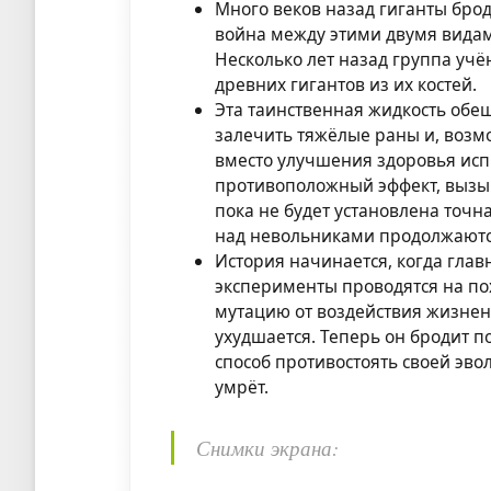
Много веков назад гиганты брод
война между этими двумя видам
Несколько лет назад группа уч
древних гигантов из их костей.
Эта таинственная жидкость обе
залечить тяжёлые раны и, возмо
вместо улучшения здоровья исп
противоположный эффект, вызыв
пока не будет установлена точн
над невольниками продолжаютс
История начинается, когда главн
эксперименты проводятся на п
мутацию от воздействия жизнен
ухудшается. Теперь он бродит п
способ противостоять своей эв
умрёт.
Снимки экрана: