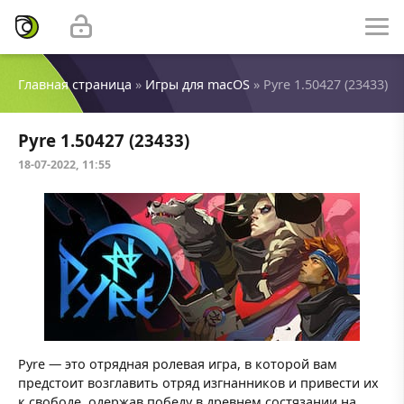
Главная страница
»
Игры для macOS
» Pyre 1.50427 (23433)
Pyre 1.50427 (23433)
18-07-2022, 11:55
Pyre — это отрядная ролевая игра, в которой вам
предстоит возглавить отряд изгнанников и привести их
к свободе, одержав победу в древнем состязании на