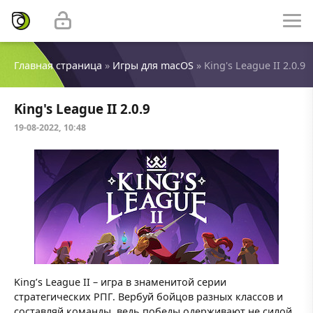
Главная страница
»
Игры для macOS
» King's League II 2.0.9
King's League II 2.0.9
19-08-2022, 10:48
King’s League II – игра в знаменитой серии
стратегических РПГ. Вербуй бойцов разных классов и
составляй команды, ведь победы одерживают не силой,