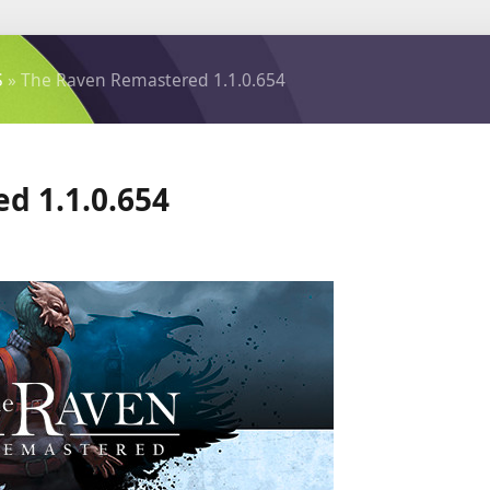
S
» The Raven Remastered 1.1.0.654
d 1.1.0.654