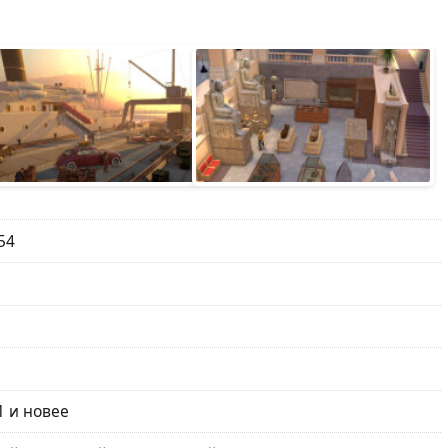
54
1 и новее