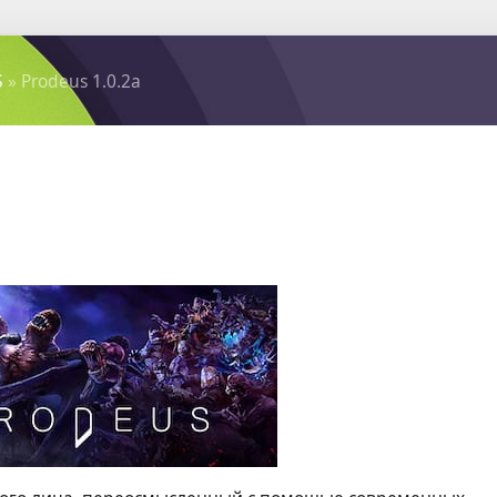
S
» Prodeus 1.0.2a