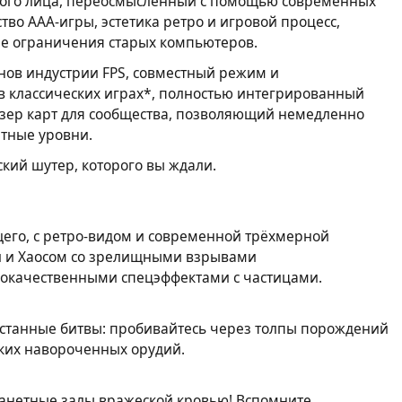
вого лица, переосмысленный с помощью современных
тво ААА-игры, эстетика ретро и игровой процесс,
е ограничения старых компьютеров.
анов индустрии FPS, совместный режим и
в классических играх*, полностью интегрированный
узер карт для сообщества, позволяющий немедленно
ётные уровни.
ский шутер, которого вы ждали.
его, с ретро-видом и современной трёхмерной
и и Хаосом со зрелищными взрывами
кокачественными спецэффектами с частицами.
естанные битвы: пробивайтесь через толпы порождений
ских навороченных орудий.
ланетные залы вражеской кровью! Вспомните