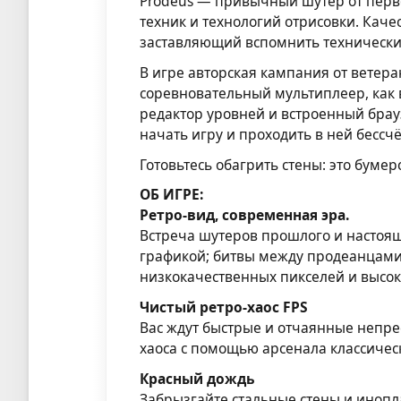
Prodeus — привычный шутер от пер
техник и технологий отрисовки. Качес
заставляющий вспомнить технически
В игре авторская кампания от ветер
соревновательный мультиплеер, как 
редактор уровней и встроенный бра
начать игру и проходить в ней бессч
Готовьтесь обагрить стены: это бумер
ОБ ИГРЕ:
Ретро-вид, современная эра.
Встреча шутеров прошлого и настоящ
графикой; битвы между продеанцам
низкокачественных пикселей и высо
Чистый ретро-хаос FPS
Вас ждут быстрые и отчаянные непр
хаоса с помощью арсенала классиче
Красный дождь
Забрызгайте стальные стены и иноп