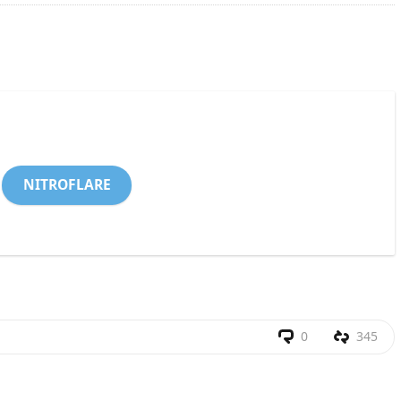
NITROFLARE
0
345