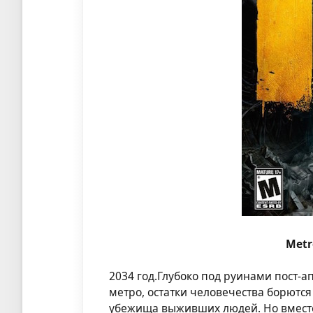
Metr
2034 год.Глубоко под руинами пост-
метро, остатки человечества борютс
убежища выживших людей. Но вместо 