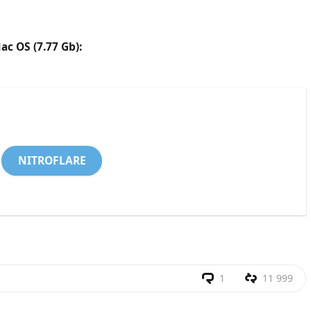
c OS (7.77 Gb):
NITROFLARE
1
11 999