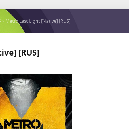
S
» Metro Last Light [Native] [RUS]
ive] [RUS]