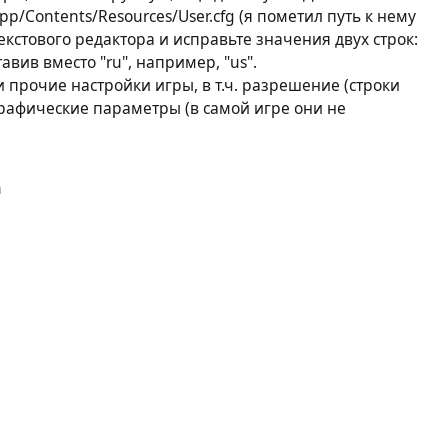
pp/Contents/Resources/User.cfg (я пометил путь к нему
стового редактора и исправьте значения двух строк:
тавив вместо "ru", например, "us".
 прочие настройки игры, в т.ч. разрешение (строки
е графические параметры (в самой игре они не
n