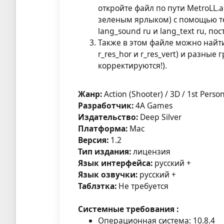
откройте файл по пути MetroLL.a
зеленым ярлыком) с помощью тек
lang_sound ru и lang_text ru, пос
Также в этом файле можно найти
r_res_hor и r_res_vert) и разны
корректируются!).
Жанр:
Action (Shooter) / 3D / 1st Perso
Разработчик:
4A Games
Издательство:
Deep Silver
Платформа:
Mac
Версия:
1.2
Тип издания:
лицензия
Язык интерфейса:
русский +
Язык озвучки:
русский +
Таблэтка:
Не требуется
Системные требования :
Операционная система: 10.8.4