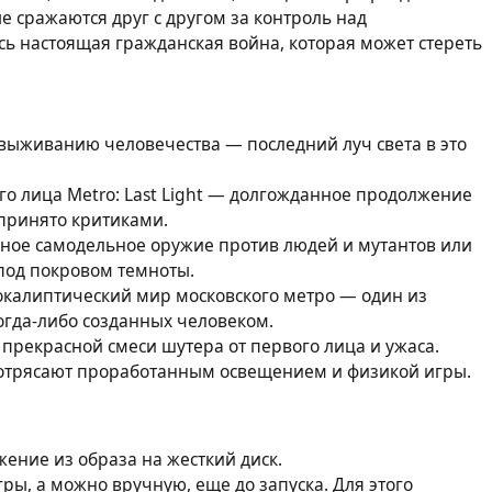
 сражаются друг с другом за контроль над
ь настоящая гражданская война, которая может стереть
к выживанию человечества — последний луч света в это
о лица Metro: Last Light — долгожданное продолжение
 принято критиками.
ное самодельное оружие против людей и мутантов или
 под покровом темноты.
покалиптический мир московского метро — один из
гда-либо созданных человеком.
 прекрасной смеси шутера от первого лица и ужаса.
потрясают проработанным освещением и физикой игры.
ение из образа на жесткий диск.
ы, а можно вручную, еще до запуска. Для этого