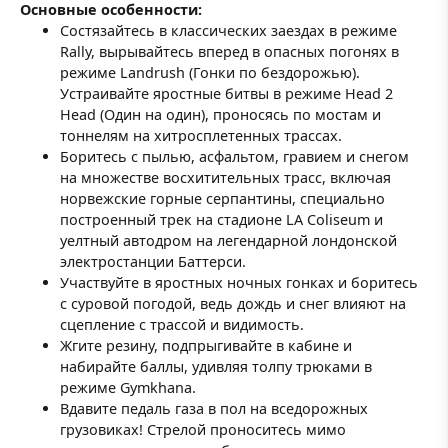
Основные особенности:
Состязайтесь в классических заездах в режиме
Rally, вырывайтесь вперед в опасных погонях в
режиме Landrush (Гонки по бездорожью).
Устраивайте яростные битвы в режиме Head 2
Head (Один на один), проносясь по мостам и
тоннелям на хитросплетенных трассах.
Боритесь с пылью, асфальтом, гравием и снегом
на множестве восхитительных трасс, включая
норвежские горные серпантины, специально
построенный трек на стадионе LA Coliseum и
уелтный автодром на легендарной лондонской
электростанции Баттерси.
Участвуйте в яростных ночных гонках и боритесь
с суровой погодой, ведь дождь и снег влияют на
сцепление с трассой и видимость.
Жгите резину, подпрыгивайте в кабине и
набирайте баллы, удивляя толпу трюками в
режиме Gymkhana.
Вдавите педаль газа в пол на вседорожных
грузовиках! Стрелой проноситесь мимо