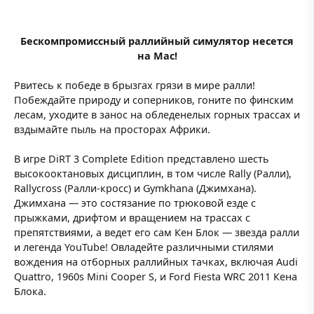
Бескомпромиссный раллийный симулятор несется
на Mac!
Рвитесь к победе в брызгах грязи в мире ралли!
Побеждайте природу и соперников, гоните по финским
лесам, уходите в занос на обледенелых горных трассах и
вздымайте пыль на просторах Африки.
В игре DiRT 3 Complete Edition представлено шесть
высокооктановых дисциплин, в том числе Rally (Ралли),
Rallycross (Ралли-кросс) и Gymkhana (Джимхана).
Джимхана — это состязание по трюковой езде с
прыжками, дрифтом и вращением на трассах с
препятствиями, а ведет его сам Кен Блок — звезда ралли
и легенда YouTube! Овладейте различными стилями
вождения на отборных раллийных тачках, включая Audi
Quattro, 1960s Mini Cooper S, и Ford Fiesta WRC 2011 Кена
Блока.