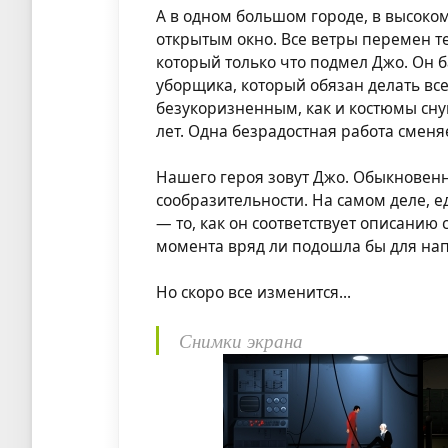
А в одном большом городе, в высоко
открытым окно. Все ветры перемен те
который только что подмел Джо. Он б
уборщика, который обязан делать вс
безукоризненным, как и костюмы сн
лет. Одна безрадостная работа сменя
Нашего героя зовут Джо. Обыкновенн
сообразительности. На самом деле, 
— то, как он соответствует описанию
момента вряд ли подошла бы для на
Но скоро все изменится...
Снимки экрана