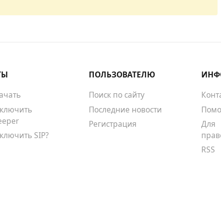
ТЫ
ПОЛЬЗОВАТЕЛЮ
ИНФ
качать
Поиск по сайту
Конт
тключить
Последние новости
Помо
eeper
Регистрация
Для
тключить SIP?
прав
RSS