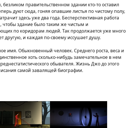
м, безликом правительственном здании кто-то оставил
перь дуют сюда, гоняя опавшие листья по чистому полу,
атрачит здесь уже два года. Бесперспективная работа
е, чтобы здание было таким же чистым и
ующих по коридорам людей. Так продолжается уже много
ет другую, и каждая по-своему иссушает душу.
ое имя. Обыкновенный человек. Среднего роста, веса и
единственное хоть сколько-нибудь замечательное в нем
 среднестатистического обывателя. Жизнь Джо до этого
писания самой завалящей биографии.