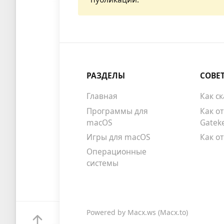
РАЗДЕЛЫ
СОВЕ
Главная
Как с
Программы для
Как о
macOS
Gatek
Игры для macOS
Как о
Операционные
системы
Powered by
Macx.ws
(Macx.to)