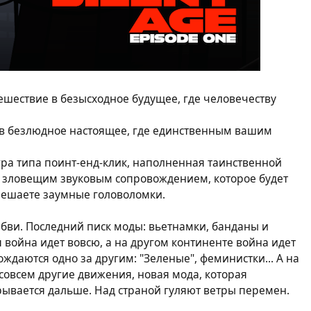
тешествие в безысходное будущее, где человечеству
 в безлюдное настоящее, где единственным вашим
гра типа поинт-енд-клик, наполненная таинственной
и зловещим звуковым сопровождением, которое будет
решаете заумные головоломки.
юбви. Последний писк моды: вьетнамки, банданы и
я война идет вовсю, а на другом континенте война идет
даются одно за другим: "Зеленые", феминистки... А на
овсем другие движения, новая мода, которая
ывается дальше. Над страной гуляют ветры перемен.