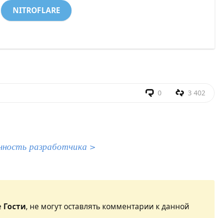
NITROFLARE
0
3 402
нность разработчика >
е
Гости
, не могут оставлять комментарии к данной