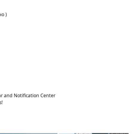
о )
r and Notification Center
s!