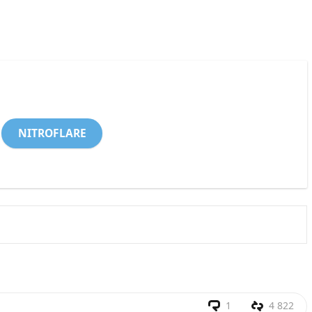
NITROFLARE
1
4 822