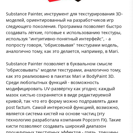
Substance Painter, инструмент для текстурирования 3D-
моделей, ориентированный на разработчиков игр
следующего поколения. Программа позволяет быстро
создавать лёгкие, готовые к использованию текстуры,
используя "интуитивно-понятный интерфейс", - а
попросту говоря, "обрисовывая" текстурами модель,
аналогично тому, как это делается, например, в Mari.
Substance Painter позволяет в буквальном смысле
"обрисовывать" модели текстурами, аналогично тому,
как это реализовано в пакетах Mari и BodyPaint 3D.
Среди любопытных функций - возможность
модифицировать UV-развёртку как угодно; каждый
мазок кистью сохраняется в виде редактируемой
кривой, так что его форму можно подправлять даже
post factum. Самой интересной функцией, возможно,
является система кистей на основе частиц (эту
технологию разработала компания Popcorn FX). Такие
кисти позволяют создавать широкий диапазон
процедурных текстурных эффектов - грязь, трещины,