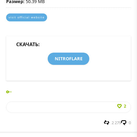
Размер:
50.39 MB
visit official website
СКАЧАТЬ:
NITROFLARE
2
2 279
0