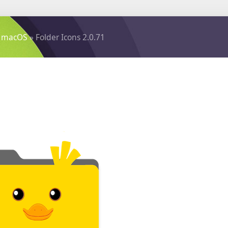
 macOS
» Folder Icons 2.0.71