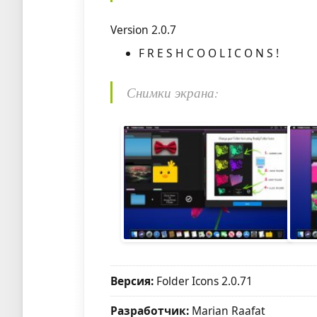
Version 2.0.7
F R E S H C O O L I C O N S !
Снимки экрана:
Версия:
Folder Icons 2.0.71
Разработчик:
Marian Raafat