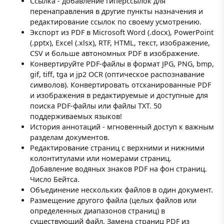
Ссылка - добавление гиперссылок для
перенаправления в другие пункты назначения и
редактирование ссылок по своему усмотрению.
Экспорт из PDF в Microsoft Word (.docx), PowerPoint
(.pptx), Excel (.xlsx), RTF, HTML, текст, изображение,
CSV и больше автономных PDF в изображение.
Конвертируйте PDF-файлы в формат JPG, PNG, bmp,
gif, tiff, tga и jp2 OCR (оптическое распознавание
символов). Конвертировать отсканированные PDF
и изображения в редактируемые и доступные для
поиска PDF-файлы или файлы TXT. 50
поддерживаемых языков!
История аннотаций - мгновенный доступ к важным
разделам документов.
Редактирование страниц с верхними и нижними
колонтитулами или номерами страниц.
Добавление водяных знаков PDF на фон страниц.
Число Бейтса.
Объединение нескольких файлов в один документ.
Размещение другого файла (целых файлов или
определенных диапазонов страниц) в
существующий файл. Замена страниц PDF из