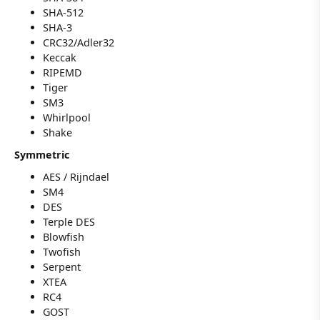
SHA-512
SHA-3
CRC32/Adler32
Keccak
RIPEMD
Tiger
SM3
Whirlpool
Shake
Symmetric
AES / Rijndael
SM4
DES
Terple DES
Blowfish
Twofish
Serpent
XTEA
RC4
GOST