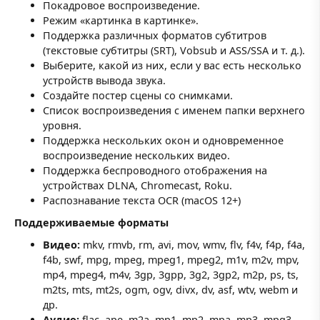
Покадровое воспроизведение.
Режим «картинка в картинке».
Поддержка различных форматов субтитров
(текстовые субтитры (SRT), Vobsub и ASS/SSA и т. д.).
Выберите, какой из них, если у вас есть несколько
устройств вывода звука.
Создайте постер сцены со снимками.
Список воспроизведения с именем папки верхнего
уровня.
Поддержка нескольких окон и одновременное
воспроизведение нескольких видео.
Поддержка беспроводного отображения на
устройствах DLNA, Chromecast, Roku.
Распознавание текста OCR (macOS 12+)
Поддерживаемые форматы
Видео:
mkv, rmvb, rm, avi, mov, wmv, flv, f4v, f4p, f4a,
f4b, swf, mpg, mpeg, mpeg1, mpeg2, m1v, m2v, mpv,
mp4, mpeg4, m4v, 3gp, 3gpp, 3g2, 3gp2, m2p, ps, ts,
m2ts, mts, mt2s, ogm, ogv, divx, dv, asf, wtv, webm и
др.
Аудио:
flac, ape, m2a, mp1, mp2, mpa, mp3, mpg3,