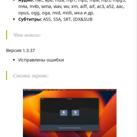
m4a, m4b, wma, wav, wv, xm, aiff, aif, ac3, a52, aac,
opus, ogg, oga, mid, midi, мка и др.
Субтитры:
ASS, SSA, SRT, IDX&SUB
Что нового:
Версия 1.3.37
Исправлены ошибки
Снимки экрана: