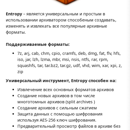
Entropy
– является универсальным и простым в
использовании архиватором способеным создавать,
изменять и извлекать все популярные архивные
форматы.
Поддерживаемые форматы:
7z, arj, cab, chm, cpio, cramfs, deb, dmg, fat, flv, hfs,
iso, jar, lzh, lzma, mbr, msi, nsis, ntfs, rar, rpm,
squashfs, tar, tar.bz2, tar.gz, udf, vhd, wim, xar, xpi, z,
zip
Универсальный инструмент, Entropy способен на:
Извлечение всех основных форматов архивов
Создание новых архивов в том числе
многотомных архивов (split archives )
Создание архивов с сильным сжатием
Защита данных с помощью шифрования
используя AES-256 ключ шифрования.
Предварительный просмотр файлов в архиве без