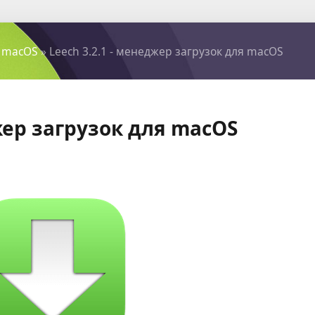
 macOS
» Leech 3.2.1 - менеджер загрузок для macOS
джер загрузок для macOS