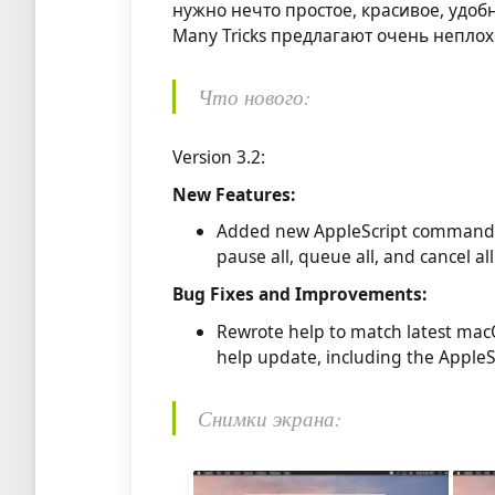
нужно нечто простое, красивое, удоб
Many Tricks предлагают очень неплох
Что нового:
Version 3.2:
New Features:
Added new AppleScript commands:
pause all, queue all, and cancel all
Bug Fixes and Improvements:
Rewrote help to match latest mac
help update, including the Appl
Снимки экрана: