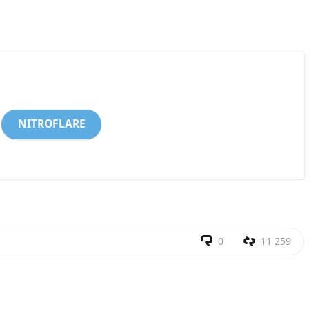
NITROFLARE
0
11 259