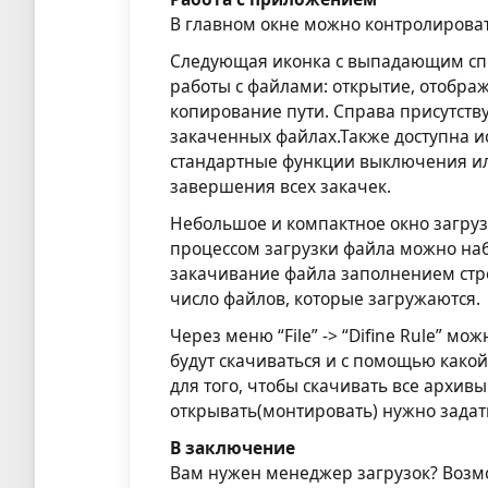
В главном окне можно контролировать
Следующая иконка с выпадающим сп
работы с файлами: открытие, отобра
копирование пути. Справа присутствуе
закаченных файлах.Также доступна и
стандартные функции выключения и
завершения всех закачек.
Небольшое и компактное окно загруз
процессом загрузки файла можно набл
закачивание файла заполнением стре
число файлов, которые загружаются.
Через меню “File” -> “Difine Rule” 
будут скачиваться и с помощью како
для того, чтобы скачивать все архив
открывать(монтировать) нужно задат
В заключение
Вам нужен менеджер загрузок? Возмо