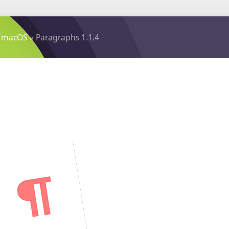
 macOS
» Paragraphs 1.1.4