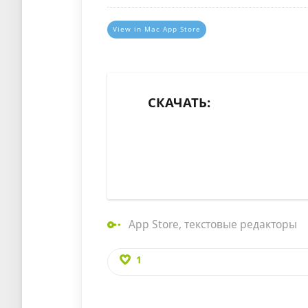
View in Mac App Store
СКАЧАТЬ:
App Store
,
текстовые редакторы
1