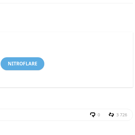
NITROFLARE
0
3 726