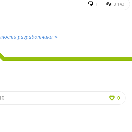
1
3 143
нность разработчика >
0
10