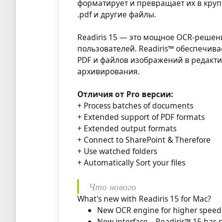
форматирует и превращает их в крупн
.pdf и другие файлы.
Readiris 15 — это мощное OCR-реше
пользователей. Readiris™ обеспечив
PDF и файлов изображений в редакти
архивирования.
Отличия от Pro версии:
+ Process batches of documents
+ Extended support of PDF formats
+ Extended output formats
+ Connect to SharePoint & Therefore
+ Use watched folders
+ Automatically Sort your files
Что нового
What's new with Readiris 15 for Mac?
New OCR engine for higher speed
New interface – Readiris™ 15 has 