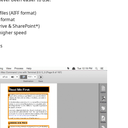
iles (AIFF format)
 format
ive & SharePoint*)
 higher speed
gs