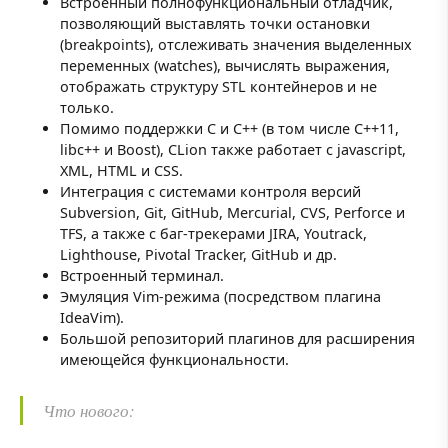
Встроенный полнофункциональный отладчик,
позволяющий выставлять точки остановки
(breakpoints), отслеживать значения выделенных
переменных (watches), вычислять выражения,
отображать структуру STL контейнеров и не
только.
Помимо поддержки С и С++ (в том числе C++11,
libc++ и Boost), CLion также работает с jаvascript,
XML, HTML и CSS.
Интеграция с системами контроля версий
Subversion, Git, GitHub, Mercurial, CVS, Perforce и
TFS, а также с баг-трекерами JIRA, Youtrack,
Lighthouse, Pivotal Tracker, GitHub и др.
Встроенный терминал.
Эмуляция Vim-режима (посредством плагина
IdeaVim).
Большой репозиторий плагинов для расширения
имеющейся функциональности.
Что нового: