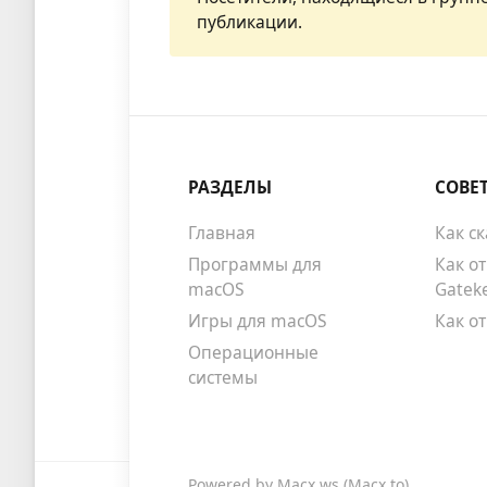
публикации.
РАЗДЕЛЫ
СОВЕ
Главная
Как с
Программы для
Как о
macOS
Gatek
Игры для macOS
Как о
Операционные
системы
Powered by
Macx.ws
(Macx.to)