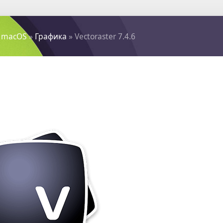
 macOS
»
Графика
» Vectoraster 7.4.6