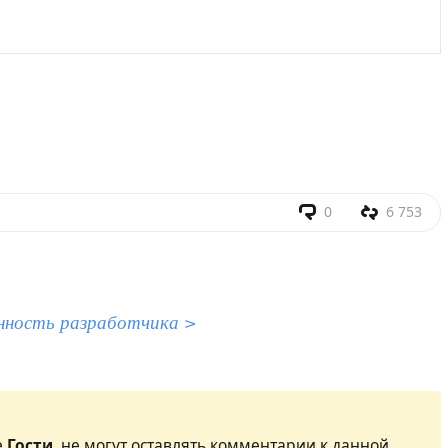
0
6 753
нность разработчика >
е
Гости
, не могут оставлять комментарии к данной