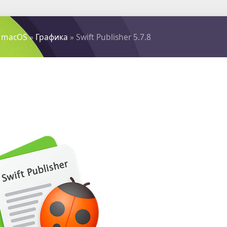
 macOS
»
Графика
» Swift Publisher 5.7.8