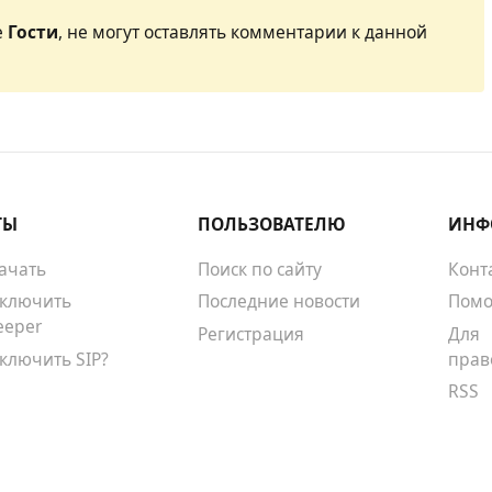
е
Гости
, не могут оставлять комментарии к данной
ТЫ
ПОЛЬЗОВАТЕЛЮ
ИНФ
качать
Поиск по сайту
Конт
тключить
Последние новости
Помо
eeper
Регистрация
Для
тключить SIP?
прав
RSS