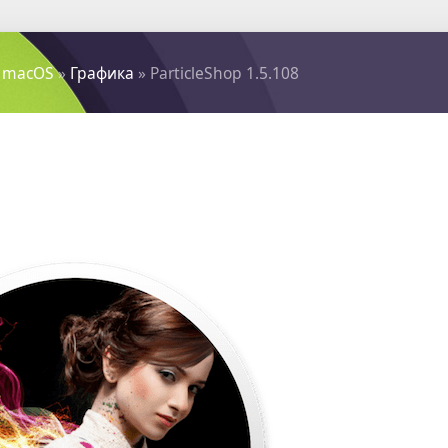
 macOS
»
Графика
» ParticleShop 1.5.108