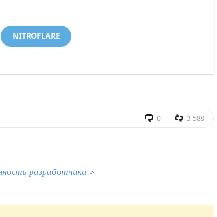
NITROFLARE
0
3 588
нность разработчика >