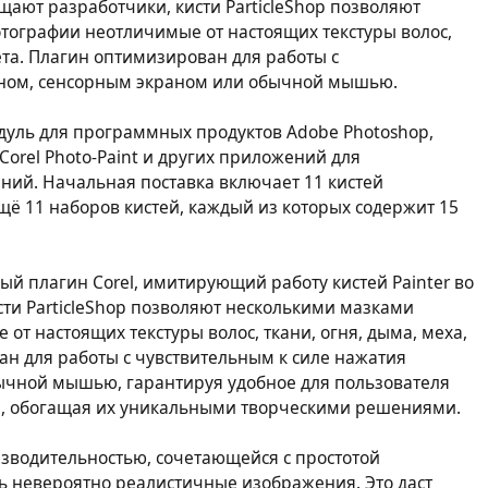
щают разработчики, кисти ParticleShop позволяют
тографии неотличимые от настоящих текстуры волос,
вета. Плагин оптимизирован для работы с
аном, сенсорным экраном или обычной мышью.
дуль для программных продуктов Adobe Photoshop,
, Corel Photo-Paint и других приложений для
ний. Начальная поставка включает 11 кистей
ё 11 наборов кистей, каждый из которых содержит 15
ый плагин Corel, имитирующий работу кистей Painter во
сти ParticleShop позволяют несколькими мазками
от настоящих текстуры волос, ткани, огня, дыма, меха,
ан для работы с чувствительным к силе нажатия
ычной мышью, гарантируя удобное для пользователя
, обогащая их уникальными творческими решениями.
изводительностью, сочетающейся с простотой
ть невероятно реалистичные изображения. Это даст