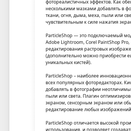
фотореалистичных эффектов. Как обе
несколькими мазками добавлять в фо
ткани, огня, дыма, меха, пыли или с
чувствительным к силе нажатия экр
ParticleShop — это подключаемый мо
Adobe Lightroom, Corel PaintShop Pro
редактирования растровых изображе
(дополнительно можно приобрести ещ
уникальных кистей).
ParticleShop – наиболее инновационн
всех популярных фоторедакторах. Ки
добавлять в фотографии неотличимые 
пыли или света. Плагин оптимизиров
экраном, сенсорным экраном или об
редактирование любых изображений
ParticleShop отличается высокой про
использования, и позволяет создава