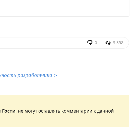
0
3 358
нность разработчика >
е
Гости
, не могут оставлять комментарии к данной