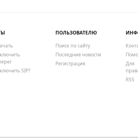
ТЫ
ПОЛЬЗОВАТЕЛЮ
ИНФ
качать
Поиск по сайту
Конт
тключить
Последние новости
Помо
eeper
Регистрация
Для
тключить SIP?
прав
RSS