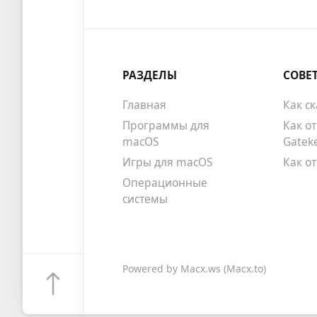
РАЗДЕЛЫ
СОВЕ
Главная
Как с
Программы для
Как о
macOS
Gatek
Игры для macOS
Как о
Операционные
системы
Powered by
Macx.ws
(Macx.to)