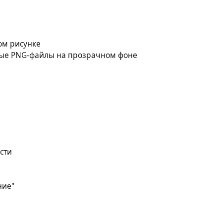
ном рисунке
ные PNG-файлы на прозрачном фоне
сти
ние"