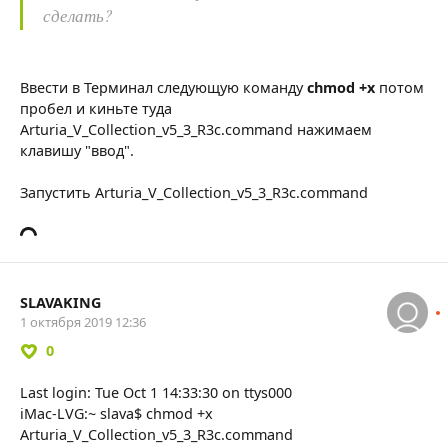
сделать?
Ввести в Терминал следующую команду
chmod +x
потом
пробел и киньте туда
Arturia_V_Collection_v5_3_R3c.command нажимаем
клавишу "ввод".
Запустить Arturia_V_Collection_v5_3_R3c.command
SLAVAKING
1 октября 2019 12:36
0
Last login: Tue Oct 1 14:33:30 on ttys000
iMac-LVG:~ slava$ chmod +x
Arturia_V_Collection_v5_3_R3c.command