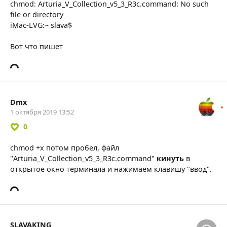
chmod: Arturia_V_Collection_v5_3_R3c.command: No such
file or directory
iMac-LVG:~ slava$
Вот что пишет
Dmx
1 октября 2019 13:52
0
chmod +x потом пробел, файл
"Arturia_V_Collection_v5_3_R3c.command"
кинуть
в
открытое окно терминала и нажимаем клавишу "ввод".
SLAVAKING