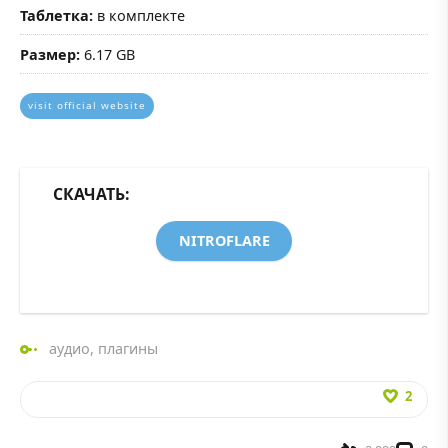
Таблетка:
в комплекте
Размер:
6.17 GB
visit official website
СКАЧАТЬ:
NITROFLARE
аудио
,
плагины
2