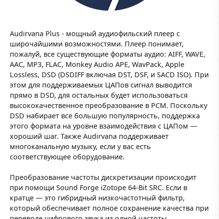
Audirvana Plus - мощный аудиофильский плеер с
широчайшими возможностями. Плеер понимает,
пожалуй, все существующие форматы аудио: AIFF, WAVE,
AAC, MP3, FLAC, Monkey Audio APE, WavPack, Apple
Lossless, DSD (DSDIFF включая DST, DSF, и SACD ISO). При
этом для поддерживаемых ЦАПов сигнал выводится
прямо в DSD, для остальных будет использоваться
высококачественное преобразование в PCM. Поскольку
DSD набирает все большую популярность, поддержка
этого формата на уровне взаимодействия с ЦАПом —
хороший шаг. Также Audirvana поддерживает
многоканальную музыку, если у вас есть
соответствующее оборудование.
Преобразование частоты дискретизации происходит
при помощи Sound Forge iZotope 64-Bit SRC. Если в
кратце — это гибридный низкочастотный фильтр,
который обеспечивает полное сохранение качества при
переводе цифрового звука из одной частоты