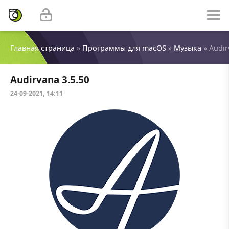
Главная страница
»
Программы для macOS
»
Музыка
» Audir
Audirvana 3.5.50
24-09-2021, 14:11