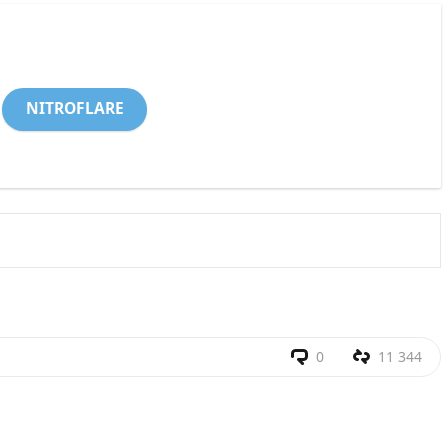
NITROFLARE
0
11 344