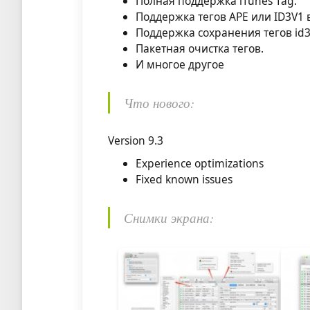
Полная поддержка iTunes Tag.
Поддержка тегов APE или ID3V1 
Поддержка сохранения тегов id3v
Пакетная очистка тегов.
И многое другое
Что нового:
Version 9.3
Experience optimizations
Fixed known issues
Снимки экрана: