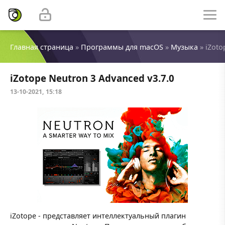
Главная страница
»
Программы для macOS
»
Музыка
» iZoto
iZotope Neutron 3 Advanced v3.7.0
13-10-2021, 15:18
iZotope - представляет интеллектуальный плагин