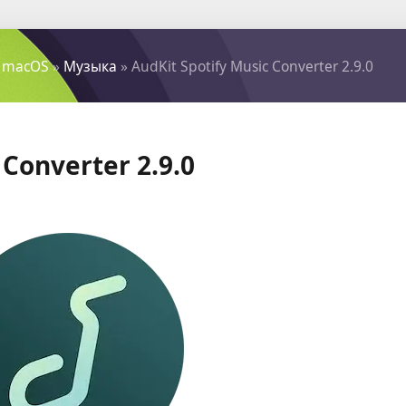
 macOS
»
Музыка
» AudKit Spotify Music Converter 2.9.0
 Converter 2.9.0