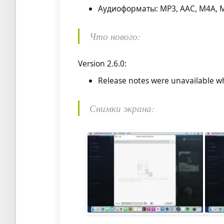
Аудиоформаты: MP3, AAC, M4A, M
Что нового:
Version 2.6.0:
Release notes were unavailable wh
Снимки экрана: