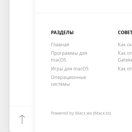
РАЗДЕЛЫ
СОВЕ
Главная
Как с
Программы для
Как о
macOS
Gatek
Игры для macOS
Как о
Операционные
системы
Powered by
Macx.ws
(Macx.to)