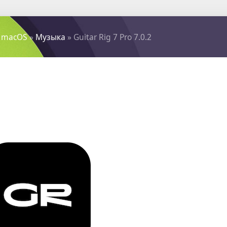
 macOS
»
Музыка
» Guitar Rig 7 Pro 7.0.2