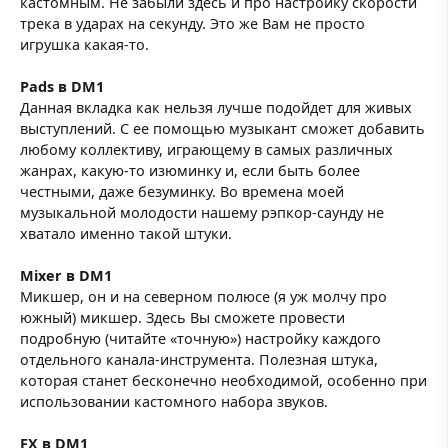
кастомным. Не забыли здесь и про настройку скорости
трека в ударах на секунду. Это же Вам не просто
игрушка какая-то.
Pads в DM1
Данная вкладка как нельзя лучше подойдет для живых
выступлений. С ее помощью музыкант сможет добавить
любому коллективу, играющему в самых различных
жанрах, какую-то изюминку и, если быть более
честными, даже безуминку. Во времена моей
музыкальной молодости нашему рэпкор-саунду не
хватало именно такой штуки.
Mixer в DM1
Микшер, он и на северном полюсе (я уж молчу про
южный) микшер. Здесь Вы сможете провести
подробную (читайте «точную») настройку каждого
отдельного канала-инструмента. Полезная штука,
которая станет бесконечно необходимой, особенно при
использовании кастомного набора звуков.
FX в DM1