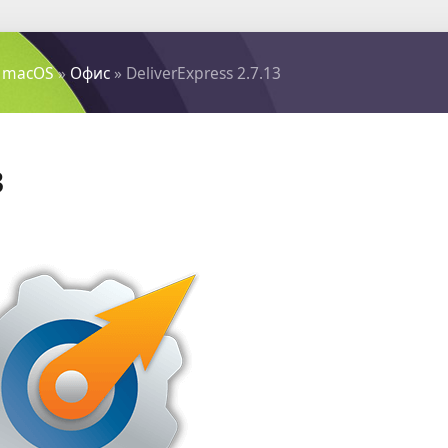
 macOS
»
Офис
» DeliverExpress 2.7.13
3