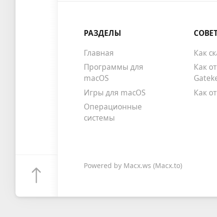
РАЗДЕЛЫ
СОВЕ
Главная
Как с
Программы для
Как о
macOS
Gatek
Игры для macOS
Как о
Операционные
системы
Powered by
Macx.ws
(Macx.to)