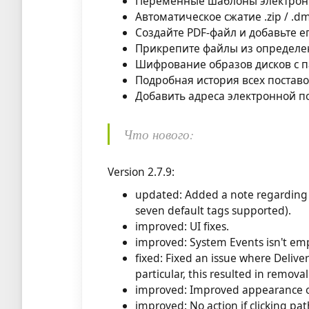
Переменные шаблоны электрон
Автоматическое сжатие .zip / .d
Создайте PDF-файл и добавьте е
Прикрепите файлы из определен
Шифрование образов дисков с 
Подробная история всех поставо
Добавить адреса электронной п
Что нового:
Version 2.7.9:
updated: Added a note regarding 
seven default tags supported).
improved: UI fixes.
improved: System Events isn't e
fixed: Fixed an issue where Deliver 
particular, this resulted in remova
improved: Improved appearance of 
improved: No action if clicking pa