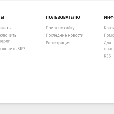
ТЫ
ПОЛЬЗОВАТЕЛЮ
ИНФ
качать
Поиск по сайту
Конт
тключить
Последние новости
Помо
eeper
Регистрация
Для
тключить SIP?
прав
RSS