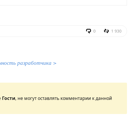
0
1 930
нность разработчика >
е
Гости
, не могут оставлять комментарии к данной