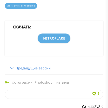
visit official website
СКАЧАТЬ:
NITROFLARE
Предыдущие версии
фотографии
,
Photoshop
,
плагины
5
4 237
0